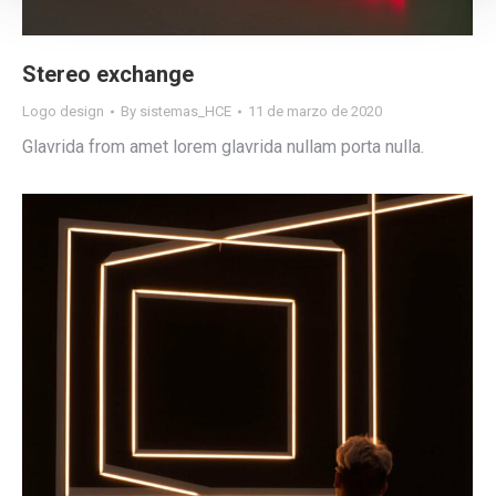
Stereo exchange
Logo design
By
sistemas_HCE
11 de marzo de 2020
Glavrida from amet lorem glavrida nullam porta nulla.