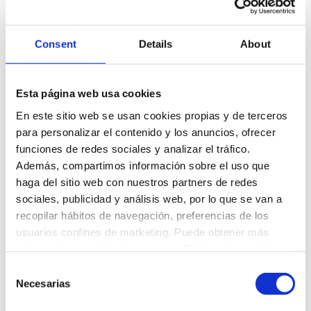
Consent
Details
About
Esta página web usa cookies
En este sitio web se usan cookies propias y de terceros
para personalizar el contenido y los anuncios, ofrecer
funciones de redes sociales y analizar el tráfico.
Además, compartimos información sobre el uso que
haga del sitio web con nuestros partners de redes
sociales, publicidad y análisis web, por lo que se van a
recopilar hábitos de navegación, preferencias de los
usuarios confines de marketing. Puede obtener más
información accediendo a nuestra
Política de cookies
VR vibe
Consent
Necesarias
Selection
Logo design
,
Web design
By
sistemas_HCE
11 de marzo de 2020