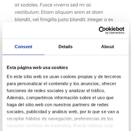
at sodales. Fusce viverra sed mi ac
vestibulum. Etiam aliquam enim et diam
blandit, vel fringilla justo blandit. Integer a ex
non justo dignissim sollicitudin.
Volutpat donec placerat metus
Consent
Details
About
Nunc vel tellus sed arcu lacinia
Esta página web usa cookies
placerat sed at quama
En este sitio web se usan cookies propias y de terceros
para personalizar el contenido y los anuncios, ofrecer
Class aptent taciti
funciones de redes sociales y analizar el tráfico.
Además, compartimos información sobre el uso que
Class litora torquent lorem ipsum
haga del sitio web con nuestros partners de redes
for arcu lacinia
sociales, publicidad y análisis web, por lo que se van a
recopilar hábitos de navegación, preferencias de los
usuarios confines de marketing. Puede obtener más